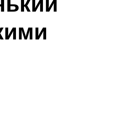
нький
кими