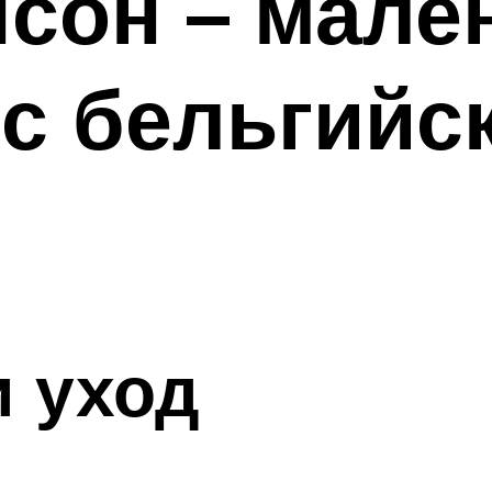
сон – мале
с бельгийс
 уход