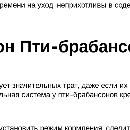
ремени на уход, неприхотливы в сод
н Пти-брабанс
ует значительных трат, даже если и
ьная система у пти-брабансонов кр
становить режим кормления, следит