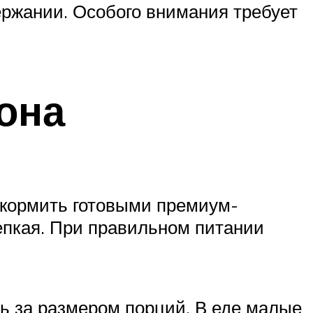
ержании. Особого внимания требует
она
х кормить готовыми премиум-
епкая. При правильном питании
ь за размером порций. В еде малые