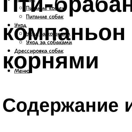
Пти-брабан
Питание кошек
Питание собак
компаньон 
Уход
Уход за кошками
Уход за собаками
корнями
Дрессировка собак
Меню
Содержание и