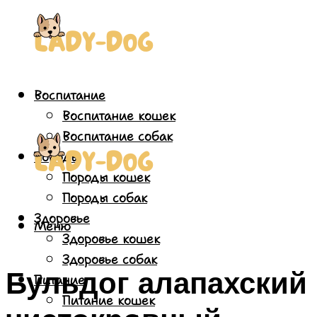
Воспитание
Воспитание кошек
Воспитание собак
Породы
Породы кошек
Породы собак
Здоровье
Меню
Здоровье кошек
Здоровье собак
Бульдог алапахский
Питание
Питание кошек