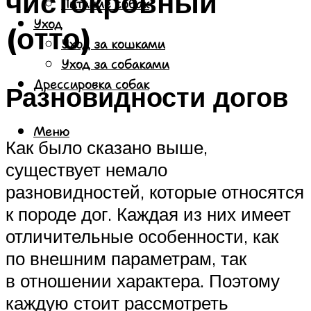
чистокровный
Питание собак
Уход
(отто)
Уход за кошками
Уход за собаками
Дрессировка собак
Разновидности догов
Меню
Как было сказано выше,
существует немало
разновидностей, которые относятся
к породе дог. Каждая из них имеет
отличительные особенности, как
по внешним параметрам, так
в отношении характера. Поэтому
каждую стоит рассмотреть