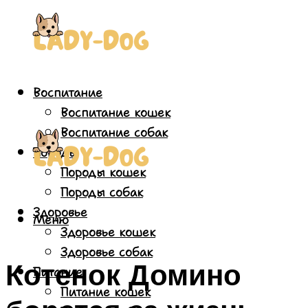
Воспитание
Воспитание кошек
Воспитание собак
Породы
Породы кошек
Породы собак
Здоровье
Меню
Здоровье кошек
Здоровье собак
Котенок Домино
Питание
Питание кошек