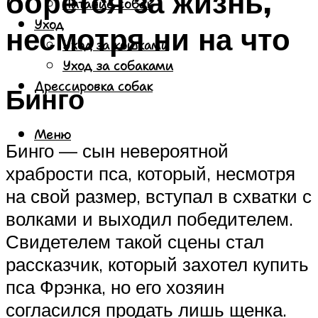
борется за жизнь,
Питание собак
Уход
несмотря ни на что
Уход за кошками
Уход за собаками
Дрессировка собак
Бинго
Меню
Бинго — сын невероятной
храбрости пса, который, несмотря
на свой размер, вступал в схватки с
волками и выходил победителем.
Свидетелем такой сцены стал
рассказчик, который захотел купить
пса Фрэнка, но его хозяин
согласился продать лишь щенка.