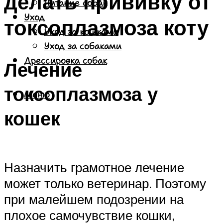
делать прививку от
Питание собак
Уход
токсоплазмоза коту
Уход за кошками
Уход за собаками
Дрессировка собак
Лечение
токсоплазмоза у
Меню
кошек
Назначить грамотное лечение
может только ветеринар. Поэтому
при малейшем подозрении на
плохое самочувствие кошки,