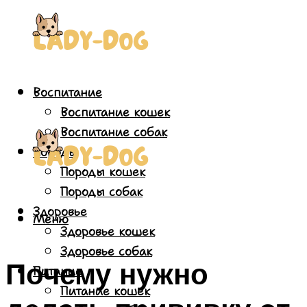
Воспитание
Воспитание кошек
Воспитание собак
Породы
Породы кошек
Породы собак
Здоровье
Меню
Здоровье кошек
Здоровье собак
Почему нужно
Питание
Питание кошек