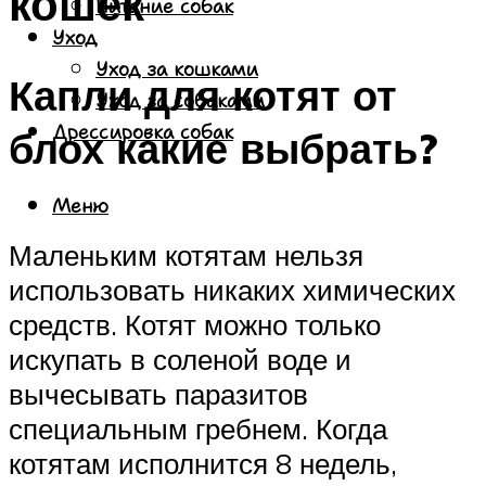
кошек
Питание собак
Уход
Уход за кошками
Капли для котят от
Уход за собаками
Дрессировка собак
блох какие выбрать?
Меню
Маленьким котятам нельзя
использовать никаких химических
средств. Котят можно только
искупать в соленой воде и
вычесывать паразитов
специальным гребнем. Когда
котятам исполнится 8 недель,