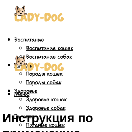
Воспитание
Воспитание кошек
Воспитание собак
Породы
Породы кошек
Породы собак
Здоровье
Меню
Здоровье кошек
Здоровье собак
Инструкция по
Питание
Питание кошек