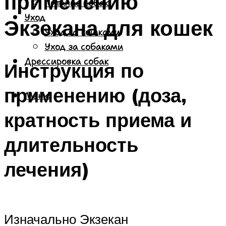
применению
Питание собак
Уход
Экзекана для кошек
Уход за кошками
Уход за собаками
Дрессировка собак
Инструкция по
применению (доза,
Меню
кратность приема и
длительность
лечения)
Изначально Экзекан