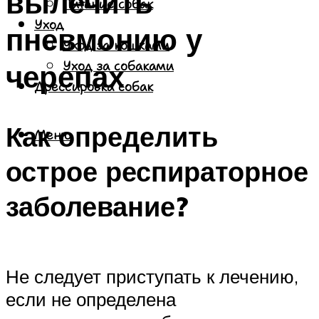
вылечить
Питание собак
Уход
пневмонию у
Уход за кошками
черепах
Уход за собаками
Дрессировка собак
Как определить
Меню
острое респираторное
заболевание?
Не следует приступать к лечению,
если не определена