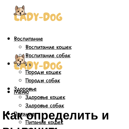
Воспитание
Воспитание кошек
Воспитание собак
Породы
Породы кошек
Породы собак
Здоровье
Меню
Здоровье кошек
Здоровье собак
Как определить и
Питание
Питание кошек