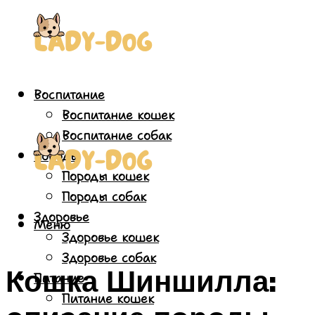
Воспитание
Воспитание кошек
Воспитание собак
Породы
Породы кошек
Породы собак
Здоровье
Меню
Здоровье кошек
Здоровье собак
Кошка Шиншилла:
Питание
Питание кошек