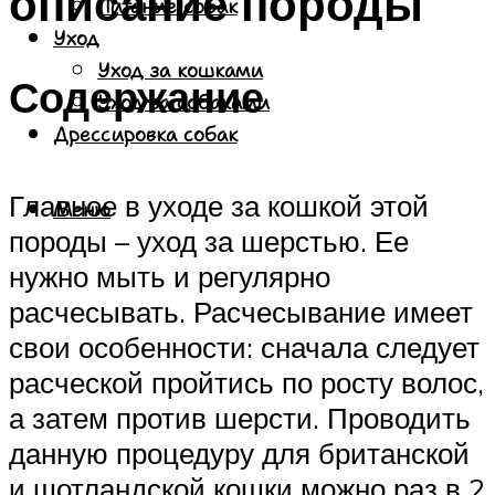
описание породы
Питание собак
Уход
Уход за кошками
Содержание
Уход за собаками
Дрессировка собак
Главное в уходе за кошкой этой
Меню
породы – уход за шерстью. Ее
нужно мыть и регулярно
расчесывать. Расчесывание имеет
свои особенности: сначала следует
расческой пройтись по росту волос,
а затем против шерсти. Проводить
данную процедуру для британской
и шотландской кошки можно раз в 2