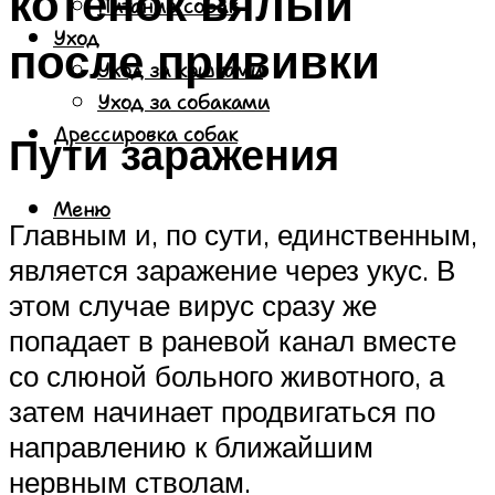
котенок вялый
Питание собак
Уход
после прививки
Уход за кошками
Уход за собаками
Дрессировка собак
Пути заражения
Меню
Главным и, по сути, единственным,
является заражение через укус. В
этом случае вирус сразу же
попадает в раневой канал вместе
со слюной больного животного, а
затем начинает продвигаться по
направлению к ближайшим
нервным стволам.