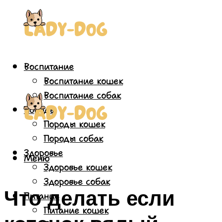
Воспитание
Воспитание кошек
Воспитание собак
Породы
Породы кошек
Породы собак
Здоровье
Меню
Здоровье кошек
Здоровье собак
Что делать если
Питание
Питание кошек