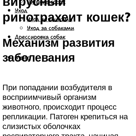
вирусный
Питание собак
Уход
ринотрахеит кошек?
Уход за кошками
Уход за собаками
Дрессировка собак
Механизм развития
заболевания
Меню
При попадании возбудителя в
восприимчивый организм
животного, происходит процесс
репликации. Патоген крепиться на
слизистых оболочках
респираторного тракта, начиная