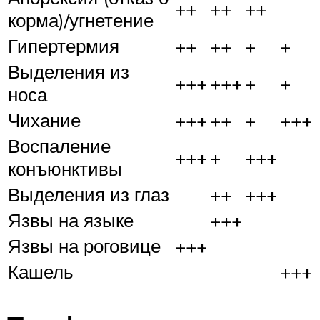
++
++
++
корма)/угнетение
Гипертермия
++
++
+
+
Выделения из
+++
+++
+
+
носа
Чихание
+++
++
+
+++
Воспаление
+++
+
+++
конъюнктивы
Выделения из глаз
++
+++
Язвы на языке
+++
Язвы на роговице
+++
Кашель
+++