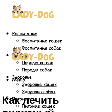
Воспитание
Воспитание кошек
Воспитание собак
Породы
Породы кошек
Породы собак
Здоровье
Меню
Здоровье кошек
Здоровье собак
Как лечить
Питание
Питание кошек