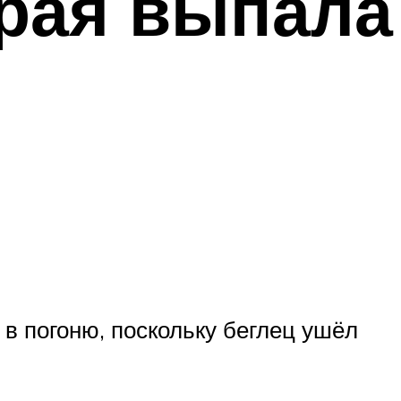
орая выпала
в погоню, поскольку беглец ушёл