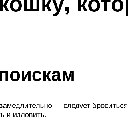
 кошку, кот
 поискам
замедлительно — следует броситься 
ь и изловить.