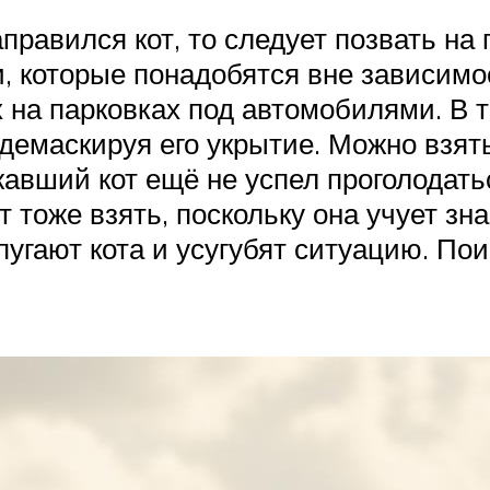
аправился кот, то следует позвать на
, которые понадобятся вне зависимос
 на парковках под автомобилями. В т
демаскируя его укрытие. Можно взят
жавший кот ещё не успел проголодат
т тоже взять, поскольку она учует з
пугают кота и усугубят ситуацию. По