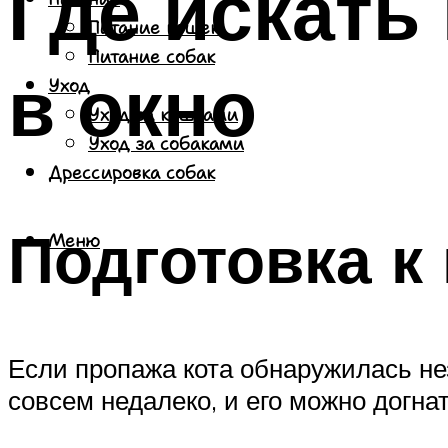
Где искать
Питание кошек
Питание собак
в окно
Уход
Уход за кошками
Уход за собаками
Дрессировка собак
Подготовка к
Меню
Если пропажа кота обнаружилась не
совсем недалеко, и его можно догнат