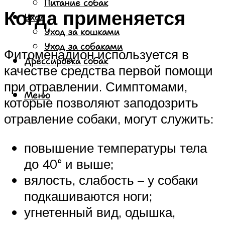
Питание собак
Когда применяется
Уход
Уход за кошками
Уход за собаками
Фитоменадион используется в
Дрессировка собак
качестве средства первой помощи
при отравлении. Симптомами,
Меню
которые позволяют заподозрить
отравление собаки, могут служить:
повышение температуры тела
до 40° и выше;
вялость, слабость – у собаки
подкашиваются ноги;
угнетенный вид, одышка,