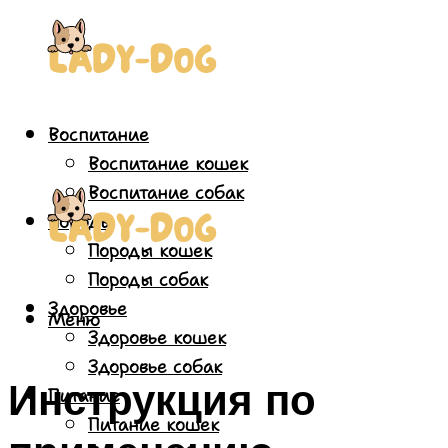
Воспитание
Воспитание кошек
Воспитание собак
Породы
Породы кошек
Породы собак
Здоровье
Меню
Здоровье кошек
Здоровье собак
Инструкция по
Питание
Питание кошек