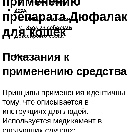
применению
Питание собак
Уход
препарата Дюфалак
Уход за кошками
для кошек
Уход за собаками
Дрессировка собак
Показания к
Меню
применению средства
Принципы применения идентичны
тому, что описывается в
инструкциях для людей.
Используется медикамент в
следующих случаях: