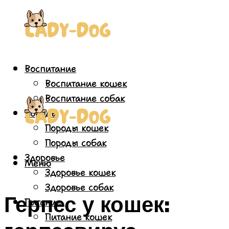
Воспитание
Воспитание кошек
Воспитание собак
Породы
Породы кошек
Породы собак
Здоровье
Меню
Здоровье кошек
Здоровье собак
Герпес у кошек:
Питание
Питание кошек