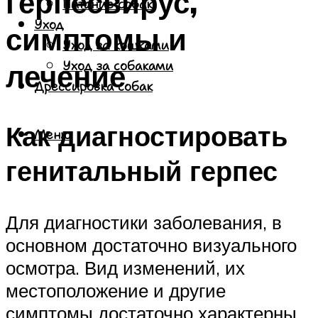
герпесвирус,
Питание собак
Уход
симптомы и
Уход за кошками
лечение
Уход за собаками
Дрессировка собак
Как диагностировать
Меню
генитальный герпес
Для диагностики заболевания, в
основном достаточно визуального
осмотра. Вид изменений, их
местоположение и другие
симптомы достаточно характерны