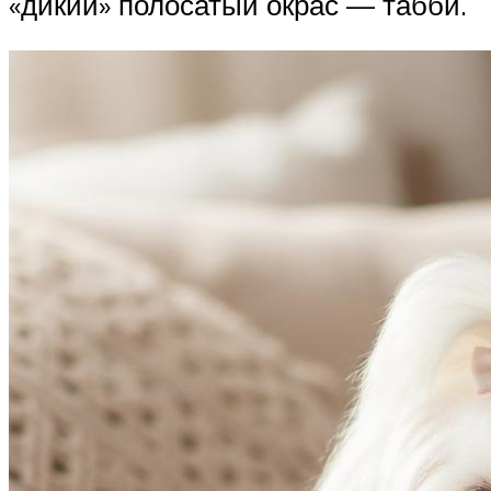
«дикий» полосатый окрас — табби.