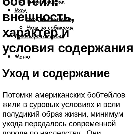
бобтейл:
Питание собак
Уход
внешность,
Уход за кошками
характер и
Уход за собаками
Дрессировка собак
условия содержания
Меню
Уход и содержание
Потомки американских бобтейлов
жили в суровых условиях и вели
полудикий образ жизни, минимум
ухода передалось современной
породе по наследству. Они