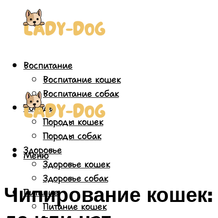
Воспитание
Воспитание кошек
Воспитание собак
Породы
Породы кошек
Породы собак
Здоровье
Меню
Здоровье кошек
Здоровье собак
Чипирование кошек:
Питание
Питание кошек