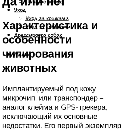
да или нет
Питание собак
Уход
Уход за кошками
Характеристика и
Уход за собаками
Дрессировка собак
особенности
чипирования
Меню
животных
Имплантируемый под кожу
микрочип, или транспондер –
аналог клейма и GPS-трекера,
исключающий их основные
недостатки. Его первый экземпляр