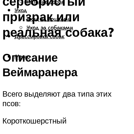
серебристый
Питание собак
Уход
призрак или
Уход за кошками
реальная собака?
Уход за собаками
Дрессировка собак
Описание
Меню
Веймаранера
Всего выделяют два типа этих
псов:
Короткошерстный