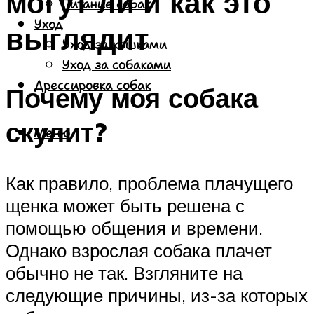
могут ли и как это
Питание собак
Уход
выглядит
Уход за кошками
Уход за собаками
Дрессировка собак
Почему моя собака
скулит?
Меню
Как правило, проблема плачущего
щенка может быть решена с
помощью общения и времени.
Однако взрослая собака плачет
обычно не так. Взгляните на
следующие причины, из-за которых