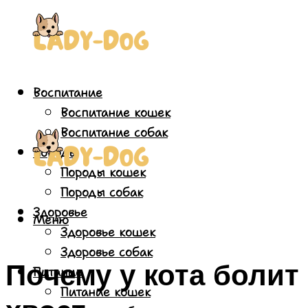
Воспитание
Воспитание кошек
Воспитание собак
Породы
Породы кошек
Породы собак
Здоровье
Меню
Здоровье кошек
Здоровье собак
Почему у кота болит
Питание
Питание кошек