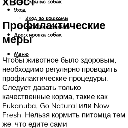
хвост
Питание собак
Уход
Уход за кошками
Профилактические
Уход за собаками
Дрессировка собак
меры
Меню
Чтобы животное было здоровым,
необходимо регулярно проводить
профилактические процедуры.
Следует давать только
качественные корма, такие как
Eukanuba, Go Natural или Now
Fresh. Нельзя кормить питомца тем
же, что едите сами