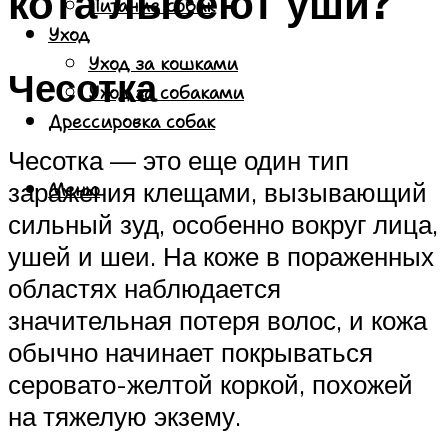
кота лысеют уши?
Питание собак
Уход
Уход за кошками
Чесотка
Уход за собаками
Дрессировка собак
Чесотка — это еще один тип
заражения клещами, вызывающий
Меню
сильный зуд, особенно вокруг лица,
ушей и шеи. На коже в пораженных
областях наблюдается
значительная потеря волос, и кожа
обычно начинает покрываться
серовато-желтой коркой, похожей
на тяжелую экзему.