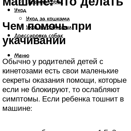
машине: что делать
Питание собак
Уход
Уход за кошками
Чем помочь при
Уход за собаками
Дрессировка собак
укачивании
Меню
Обычно у родителей детей с
кинетозами есть свои маленькие
секреты оказания помощи, которые
если не блокируют, то ослабляют
симптомы. Если ребенка тошнит в
машине: