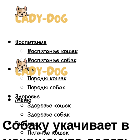
Воспитание
Воспитание кошек
Воспитание собак
Породы
Породы кошек
Породы собак
Здоровье
Меню
Здоровье кошек
Здоровье собак
Собаку укачивает в
Питание
Питание кошек