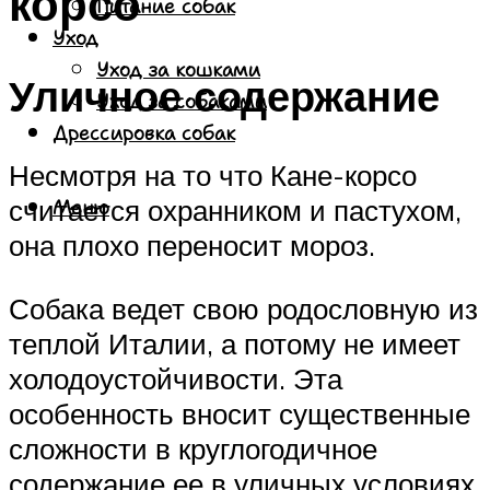
корсо
Питание собак
Уход
Уход за кошками
Уличное содержание
Уход за собаками
Дрессировка собак
Несмотря на то что Кане-корсо
считается охранником и пастухом,
Меню
она плохо переносит мороз.
Собака ведет свою родословную из
теплой Италии, а потому не имеет
холодоустойчивости. Эта
особенность вносит существенные
сложности в круглогодичное
содержание ее в уличных условиях.