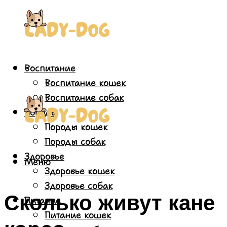
Воспитание
Воспитание кошек
Воспитание собак
Породы
Породы кошек
Породы собак
Здоровье
Меню
Здоровье кошек
Здоровье собак
Сколько живут кане
Питание
Питание кошек