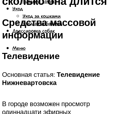
сколько она длится
Питание собак
Уход
Уход за кошками
Средства массовой
Уход за собаками
Дрессировка собак
информации
Меню
Телевидение
Основная статья:
Телевидение
Нижневартовска
В городе возможен просмотр
одиннадцати эфирных