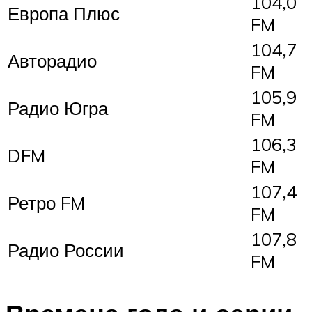
104,0
Европа Плюс
FM
104,7
Авторадио
FM
105,9
Радио Югра
FM
106,3
DFM
FM
107,4
Ретро FM
FM
107,8
Радио России
FM