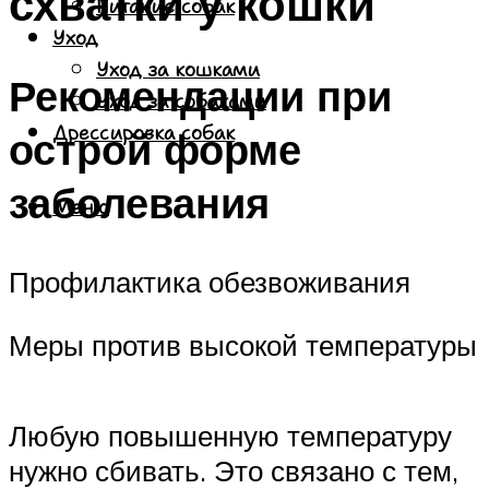
схватки у кошки
Питание собак
Уход
Уход за кошками
Рекомендации при
Уход за собаками
Дрессировка собак
острой форме
заболевания
Меню
Профилактика обезвоживания
Меры против высокой температуры
Любую повышенную температуру
нужно сбивать. Это связано с тем,