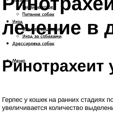
Ринотрахеи
Питание кошек
Питание собак
лечение в 
Уход
Уход за кошками
Уход за собаками
Дрессировка собак
Ринотрахеит 
Меню
Герпес у кошек на ранних стадиях п
увеличивается количество выделени