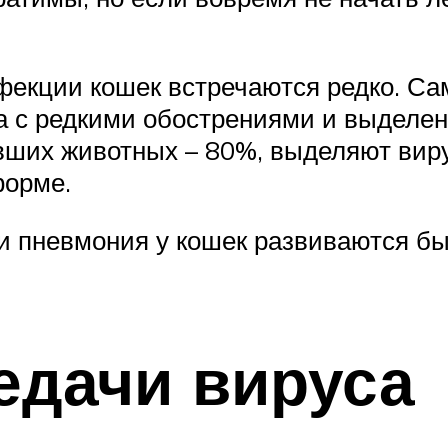
екции кошек встречаются редко. Са
а с редкими обострениями и выделен
вших животных – 80%, выделяют вир
форме.
и пневмония у кошек развиваются бы
едачи вируса