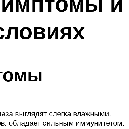
 симптомы и
словиях
птомы
глаза выглядят слегка влажными,
ров, обладает сильным иммунитетом,