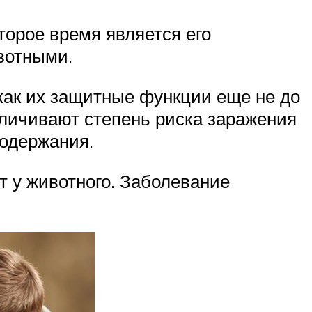
торое время является его
вотными.
 как их защитные функции еще не до
личивают степень риска заражения
содержания.
т у животного. Заболевание