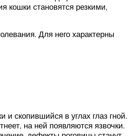
ия кошки становятся резкими,
олевания. Для него характерны
 и скопившийся в углах глаз гной.
неет, на ней появляются язвочки.
ечение, дефекты роговицы станут