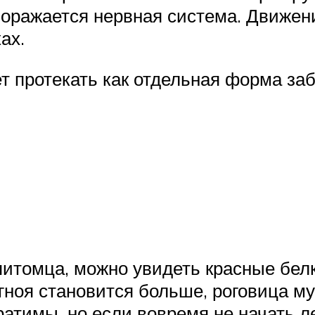
 поражается нервная система. Движен
ах.
 протекать как отдельная форма заб
итомца, можно увидеть красные белки
ноя становится больше, роговица мут
ратимы, но если вовремя не начать л