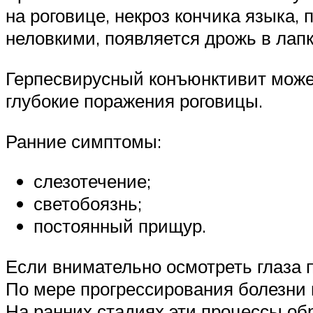
на роговице, некроз кончика языка,
неловкими, появляется дрожь в лапк
Герпесвирусный конъюнктивит может
глубокие поражения роговицы.
Ранние симптомы:
слезотечение;
светобоязнь;
постоянный прищур.
Если внимательно осмотреть глаза п
По мере прогрессирования болезни г
На ранних стадиях эти процессы об