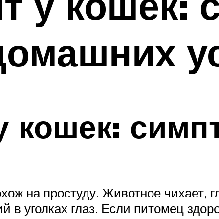
т у кошек:
домашних у
у кошек: сим
охож на простуду. Животное чихает, 
й в уголках глаз. Если питомец здо