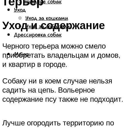
терьер
Питание собак
Уход
Уход за кошками
Уход и содержание
Уход за собаками
Дрессировка собак
Черного терьера можно смело
приобретать владельцам и домов,
Меню
и квартир в городе.
Собаку ни в коем случае нельзя
садить на цепь. Вольерное
содержание псу также не подходит.
Лучше огородить территорию по