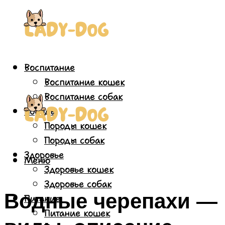
Воспитание
Воспитание кошек
Воспитание собак
Породы
Породы кошек
Породы собак
Здоровье
Меню
Здоровье кошек
Здоровье собак
Водные черепахи —
Питание
Питание кошек