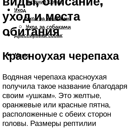
виды, описание,
Питание собак
Уход
уход и места
Уход за кошками
обитания
Уход за собаками
Дрессировка собак
Красноухая черепаха
Меню
Водяная черепаха красноухая
получила такое название благодаря
своим «ушкам». Это желтые,
оранжевые или красные пятна,
расположенные с обеих сторон
головы. Размеры рептилии