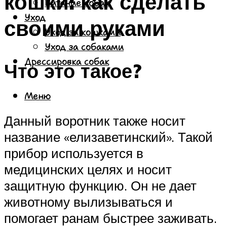
кошки: как сделать
Питание собак
Уход
своими руками
Уход за кошками
Уход за собаками
Дрессировка собак
Что это такое?
Меню
Данный воротник также носит
название «елизаветинский». Такой
прибор используется в
медицинских целях и носит
защитную функцию. Он не дает
животному вылизываться и
помогает ранам быстрее заживать.