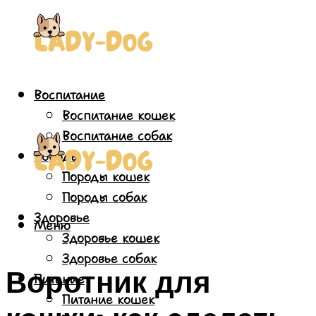
Воспитание
Воспитание кошек
Воспитание собак
Породы
Породы кошек
Породы собак
Здоровье
Меню
Здоровье кошек
Здоровье собак
Воротник для
Питание
Питание кошек