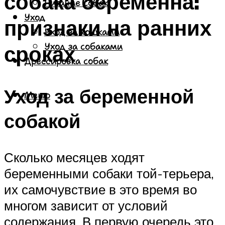
собака беременна:
Питание собак
Уход
признаки на ранних
Уход за кошками
сроках
Уход за собаками
Дрессировка собак
Уход за беременной
Меню
собакой
Сколько месяцев ходят
беременными собаки той-терьера,
их самочувствие в это время во
многом зависит от условий
содержания. В первую очередь это