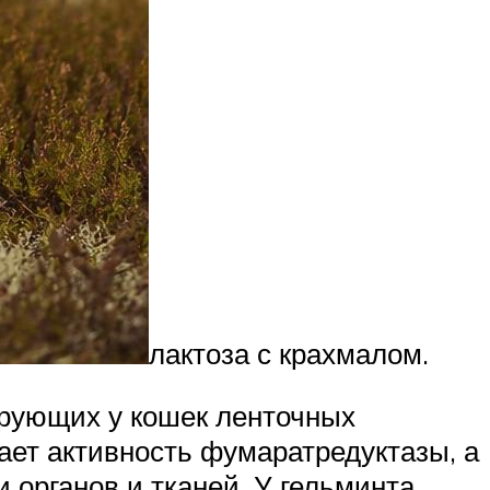
лактоза с крахмалом.
ирующих у кошек ленточных
ает активность фумаратредуктазы, а
 органов и тканей. У гельминта