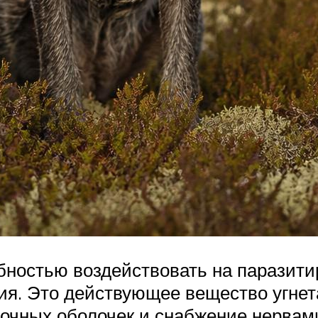
бностью воздействовать на паразит
тия. Это действующее вещество угнет
очных оболочек и снабжение нервами