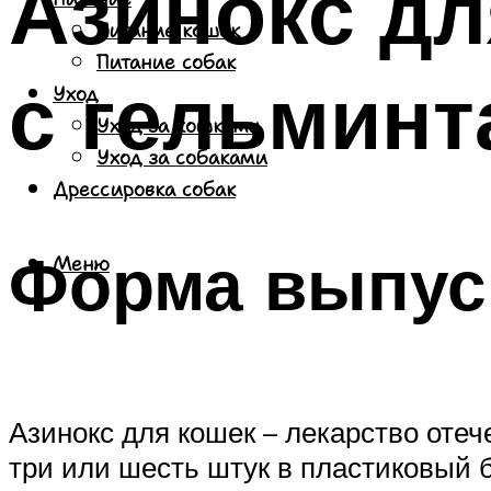
Азинокс дл
Питание кошек
Питание собак
с гельминт
Уход
Уход за кошками
Уход за собаками
Дрессировка собак
Форма выпуск
Меню
Азинокс для кошек – лекарство отеч
три или шесть штук в пластиковый б