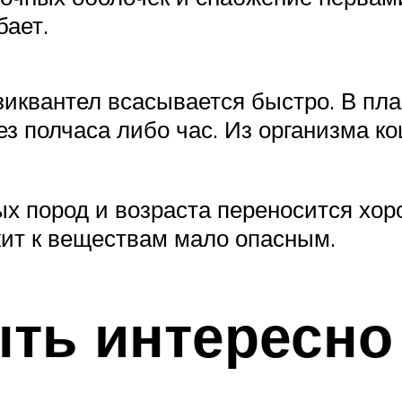
бает.
зиквантел всасывается быстро. В пл
ез полчаса либо час. Из организма ко
 пород и возраста переносится хоро
жит к веществам мало опасным.
ть интересно