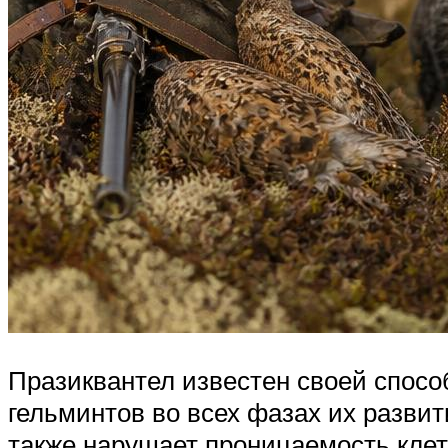
Празиквантел известен своей спосо
гельминтов во всех фазах их разви
также нарушает проницаемость клет