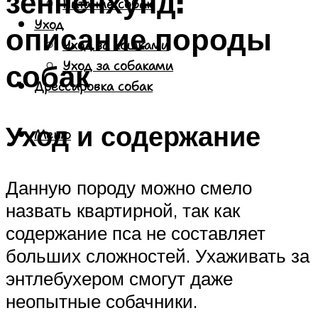
зенненхунд:
Питание собак
Уход
описание породы
Уход за кошками
собак
Уход за собаками
Дрессировка собак
Уход и содержание
Меню
Данную породу можно смело
назвать квартирной, так как
содержание пса не составляет
больших сложностей. Ухаживать за
энтлебухером смогут даже
неопытные собачники.