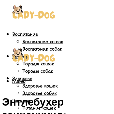
Воспитание
Воспитание кошек
Воспитание собак
Породы
Породы кошек
Породы собак
Здоровье
Меню
Здоровье кошек
Здоровье собак
Энтлебухер
Питание
Питание кошек