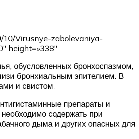
9/10/Virusnye-zabolevaniya-
0″ height=»338″
шья, обусловленных бронхоспазмом,
лизи бронхиальным эпителием. В
ами и свистом.
антигистаминные препараты и
а необходимо содержать при
бачного дыма и других опасных для