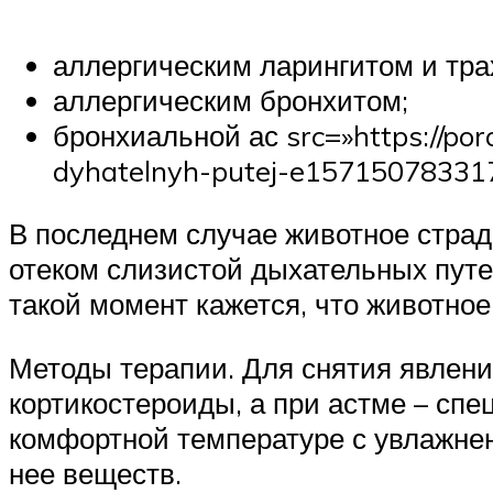
аллергическим ларингитом и тра
аллергическим бронхитом;
бронхиальной ас src=»https://po
dyhatelnyh-putej-e1571507833171
В последнем случае животное страд
отеком слизистой дыхательных пут
такой момент кажется, что животное
Методы терапии. Для снятия явлен
кортикостероиды, а при астме – сп
комфортной температуре с увлажнен
нее веществ.