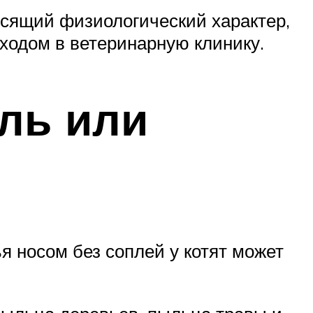
носящий физиологический характер,
оходом в ветеринарную клинику.
ль или
ья носом без соплей у котят может