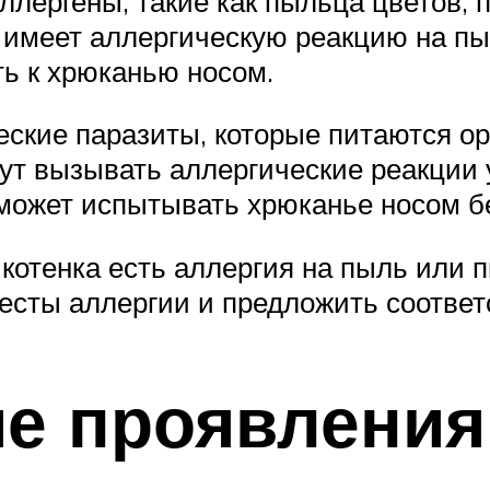
лергены, такие как пыльца цветов, 
 имеет аллергическую реакцию на пы
ть к хрюканью носом.
ские паразиты, которые питаются о
ут вызывать аллергические реакции у
может испытывать хрюканье носом бе
 котенка есть аллергия на пыль или 
тесты аллергии и предложить соотве
ие проявления