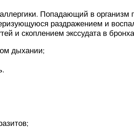
 аллергики. Попадающий в организм 
еризующуюся раздражением и воспал
ей и скоплением экссудата в бронхах
вом дыхании;
ь.
разитов;