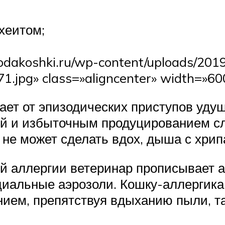
хеитом;
rodakoshki.ru/wp-content/uploads/201
.jpg» class=»aligncenter» width=»60
ает от эпизодических приступов уду
ей и избыточным продуцированием с
 не может сделать вдох, дыша с хрип
ий аллергии ветеринар прописывает 
ециальные аэрозоли. Кошку-аллергик
ием, препятствуя вдыханию пыли, та