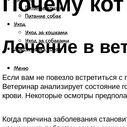
Почему кот
Питание кошек
Питание собак
Уход
Уход за кошками
Лечение в ве
Уход за собаками
Дрессировка собак
Меню
Если вам не повезло встретиться с 
Ветеринар анализирует состояние го
крови. Некоторые осмотры предпола
Когда причина заболевания становит