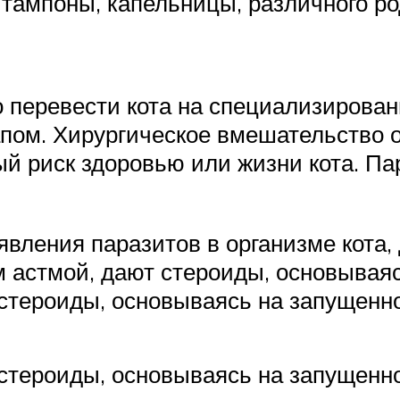
 тампоны, капельницы, различного р
 перевести кота на специализирован
апом. Хирургическое вмешательство 
ый риск здоровью или жизни кота. П
ления паразитов в организме кота, 
 астмой, дают стероиды, основываяс
стероиды, основываясь на запущенн
стероиды, основываясь на запущенно