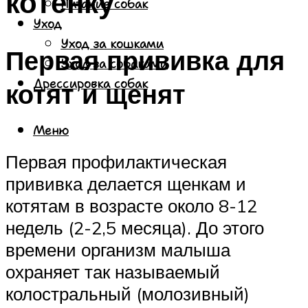
котенку
Питание собак
Уход
Уход за кошками
Первая прививка для
Уход за собаками
Дрессировка собак
котят и щенят
Меню
Первая профилактическая
прививка делается щенкам и
котятам в возрасте около 8-12
недель (2-2,5 месяца). До этого
времени организм малыша
охраняет так называемый
колостральный (молозивный)