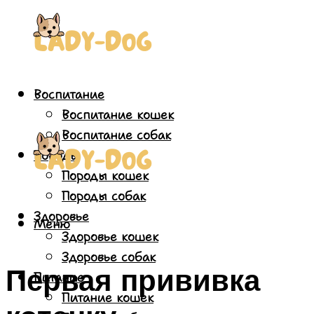
Воспитание
Воспитание кошек
Воспитание собак
Породы
Породы кошек
Породы собак
Здоровье
Меню
Здоровье кошек
Здоровье собак
Первая прививка
Питание
Питание кошек