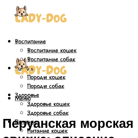
Воспитание
Воспитание кошек
Воспитание собак
Породы
Породы кошек
Породы собак
Здоровье
Меню
Здоровье кошек
Здоровье собак
Перуанская морская
Питание
Питание кошек