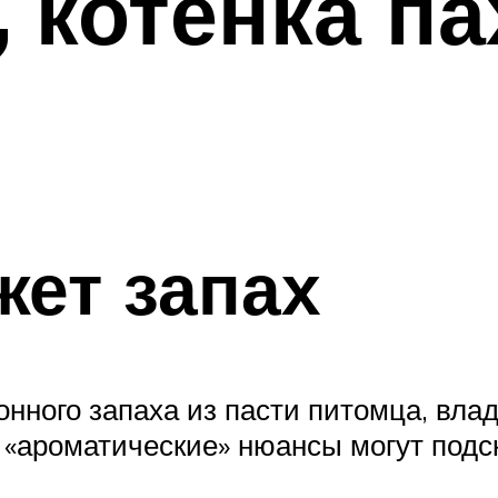
 котенка па
жет запах
нного запаха из пасти питомца, вла
 «ароматические» нюансы могут подск