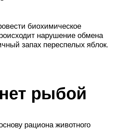
провести биохимическое
происходит нарушение обмена
ичный запах переспелых яблок.
хнет рыбой
 основу рациона животного