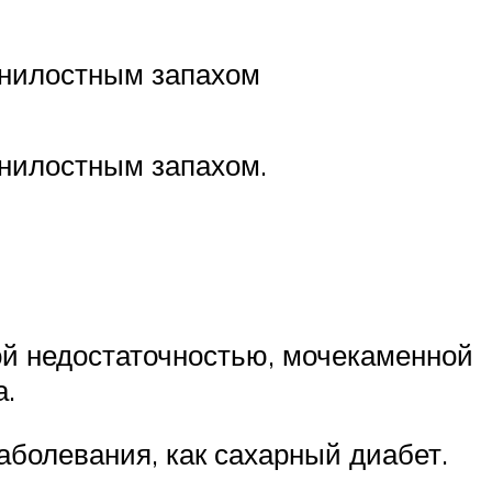
 гнилостным запахом
гнилостным запахом.
ой недостаточностью, мочекаменной
а.
аболевания, как сахарный диабет.