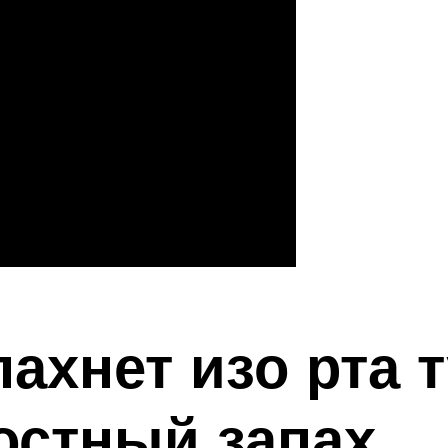
пахнет изо рта 
остный запах