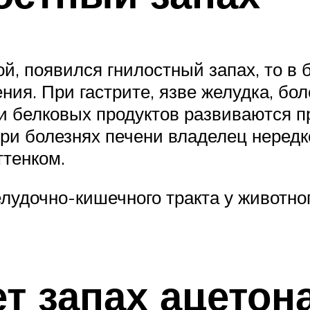
ной, появился гнилостный запах, то 
ния. При гастрите, язве желудка, бо
 белковых продуктов развиваются п
При болезнях печени владелец нередк
ттенком.
елудочно-кишечного тракта у животно
т запах ацетон