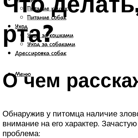
Что делать,
Питание кошек
Питание собак
рта?
Уход
Уход за кошками
Уход за собаками
Дрессировка собак
О чем расска
Меню
Обнаружив у питомца наличие злово
внимание на его характер. Зачастую
проблема: