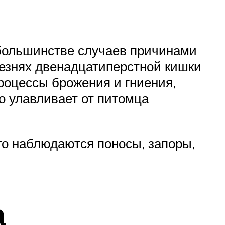
в большинстве случаев причинами
лезнях двенадцатиперстной кишки
роцессы брожения и гниения,
о улавливает от питомца
го наблюдаются поносы, запоры,
а