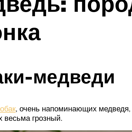
ведь: поро
онка
аки-медведи
собак
, очень напоминающих медведя, 
х весьма грозный.