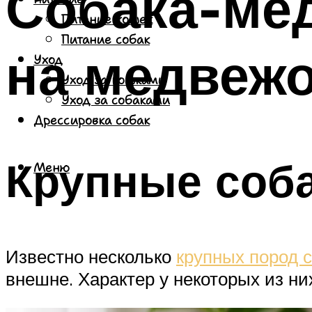
Собака-мед
Питание кошек
Питание собак
на медвеж
Уход
Уход за кошками
Уход за собаками
Дрессировка собак
Крупные соб
Меню
Известно несколько
крупных пород 
внешне. Характер у некоторых из ни