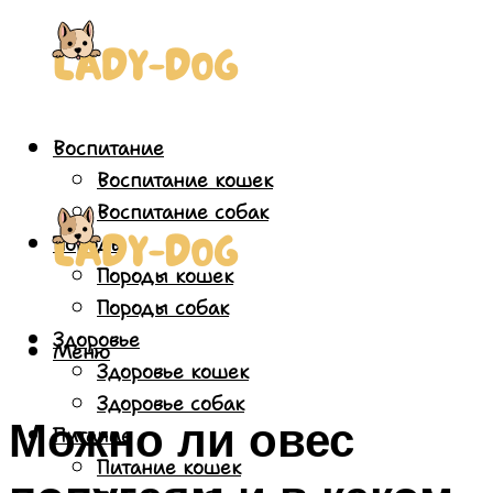
Воспитание
Воспитание кошек
Воспитание собак
Породы
Породы кошек
Породы собак
Здоровье
Меню
Здоровье кошек
Здоровье собак
Можно ли овес
Питание
Питание кошек