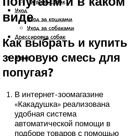
попугаям и в каком
Питание собак
Уход
виде
Уход за кошками
Уход за собаками
Дрессировка собак
Как выбрать и купить
зерновую смесь для
Меню
попугая?
В интернет-зоомагазине
«Какадушка» реализована
удобная система
автоматической помощи в
подборе товаров с помощью