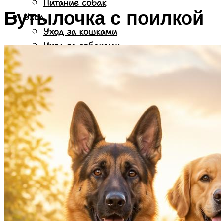
Питание собак
Бутылочка с поилкой
Уход
Уход за кошками
Уход за собаками
Дрессировка собак
Меню