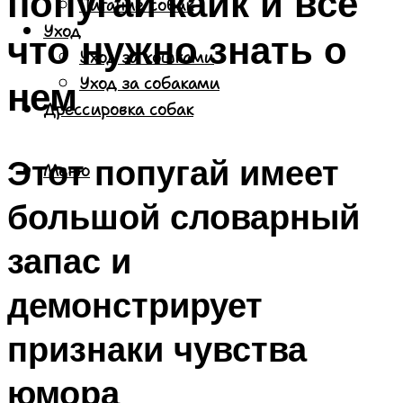
попугай каик и все
Питание собак
Уход
что нужно знать о
Уход за кошками
нем
Уход за собаками
Дрессировка собак
Этот попугай имеет
Меню
большой словарный
запас и
демонстрирует
признаки чувства
юмора