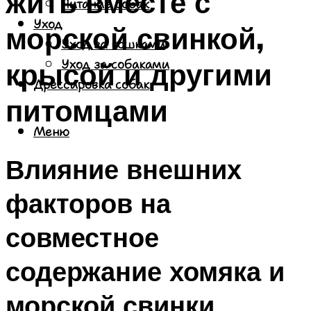
жить вместе с
Питание собак
Уход
морской свинкой,
Уход за кошками
крысой и другими
Уход за собаками
Дрессировка собак
питомцами
Меню
Влияние внешних
факторов на
совместное
содержание хомяка и
морской свинки