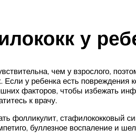
лококк у реб
вствительна, чем у взрослого, поэт
 Если у ребенка есть повреждения к
нешних факторов, чтобы избежать инф
титесь к врачу.
ать фолликулит, стафилококковый си
мпетиго, буллезное воспаление и шел