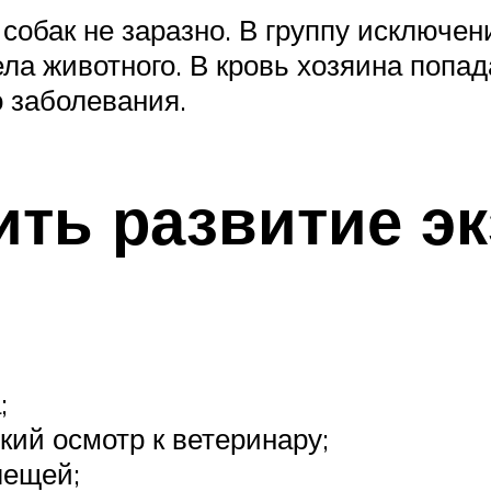
собак не заразно. В группу исключе
ела животного. В кровь хозяина поп
 заболевания.
ить развитие э
;
кий осмотр к ветеринару;
лещей;