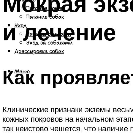
Мокрая экз
Питание кошек
Питание собак
и лечение
Уход
Уход за кошками
Уход за собаками
Дрессировка собак
Как проявляе
Меню
Клинические признаки экземы весьм
кожных покровов на начальном этап
так неистово чешется, что наличие