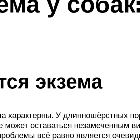
ема у соба
тся экзема
а характерны. У длинношёрстных пор
е может оставаться незамеченным ви
 проблемы всё равно является очеви