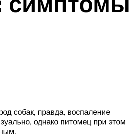
к: симптомы
од собак, правда, воспаление
зуально, однако питомец при этом
дным.