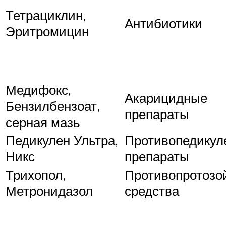
Тетрациклин,
Антибиотики
Эритромицин
Медифокс,
Акарицидные
Бензилбензоат,
препараты
серная мазь
Педикулен Ультра,
Противопедикул
Никс
препараты
Трихопол,
Противопротозо
Метронидазол
средства