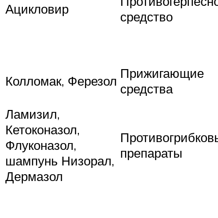
Противогерпесн
Ацикловир
средство
Прижигающие
Колломак, Ферезол
средства
Ламизил,
Кетоконазол,
Противогрибков
Флуконазол,
препараты
шампунь Низорал,
Дермазол