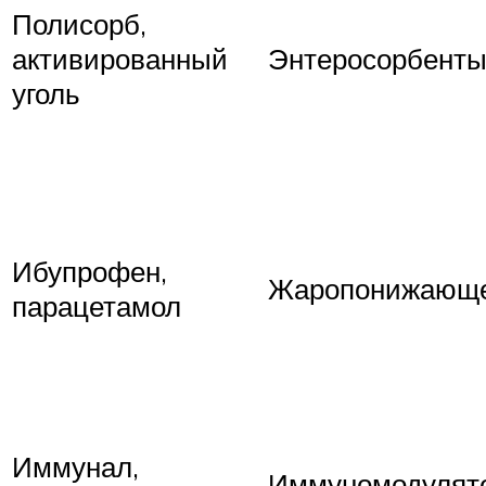
Полисорб,
активированный
Энтеросорбент
уголь
Ибупрофен,
Жаропонижающ
парацетамол
Иммунал,
Иммуномодулят