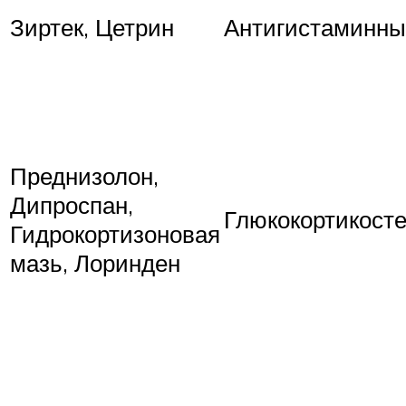
Зиртек, Цетрин
Антигистаминны
Преднизолон,
Дипроспан,
Глюкокортикост
Гидрокортизоновая
мазь, Лоринден