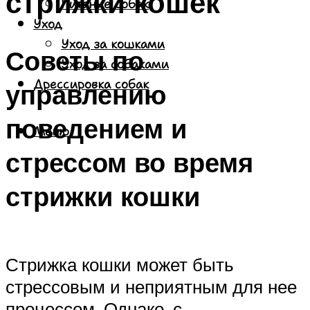
стрижки кошек
Питание собак
Уход
Уход за кошками
Советы по
Уход за собаками
Дрессировка собак
управлению
поведением и
Меню
стрессом во время
стрижки кошки
Стрижка кошки может быть
стрессовым и неприятным для нее
процессом. Однако, с