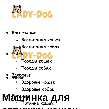
Воспитание
Воспитание кошек
Воспитание собак
Породы
Породы кошек
Породы собак
Здоровье
Меню
Здоровье кошек
Здоровье собак
Машинка для
Питание
Питание кошек