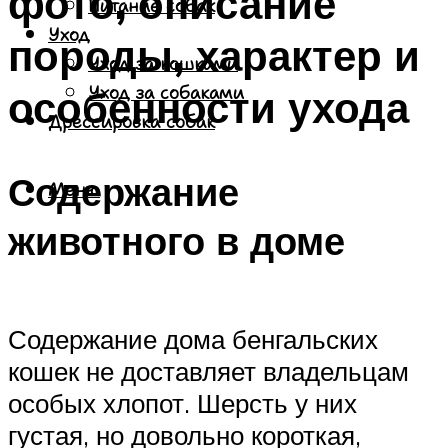
фото, описание
Питание собак
Уход
породы, характер и
Уход за кошками
особенности ухода
Уход за собаками
Дрессировка собак
Содержание
Меню
животного в доме
Содержание дома бенгальских
кошек не доставляет владельцам
особых хлопот. Шерсть у них
густая, но довольно короткая,