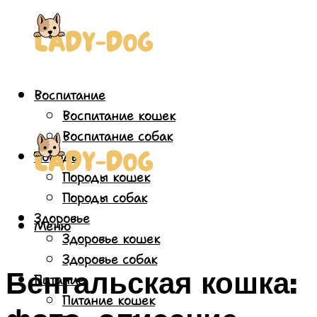
Воспитание
Воспитание кошек
Воспитание собак
Породы
Породы кошек
Породы собак
Здоровье
Меню
Здоровье кошек
Здоровье собак
Бенгальская кошка:
Питание
Питание кошек