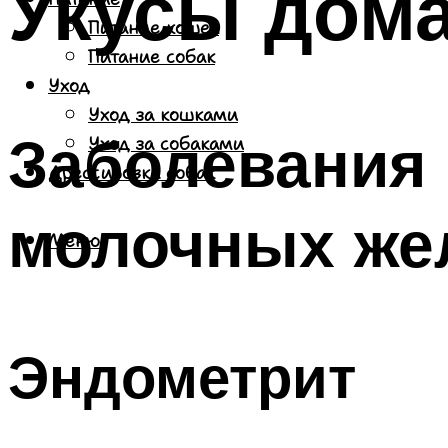
Укусы дом
Питание кошек
Питание собак
Уход
Уход за кошками
Заболевания
Уход за собаками
Дрессировка собак
молочных же
Меню
Эндометрит