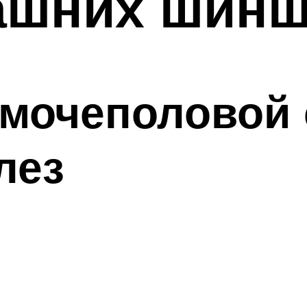
ашних шин
 мочеполовой 
лез