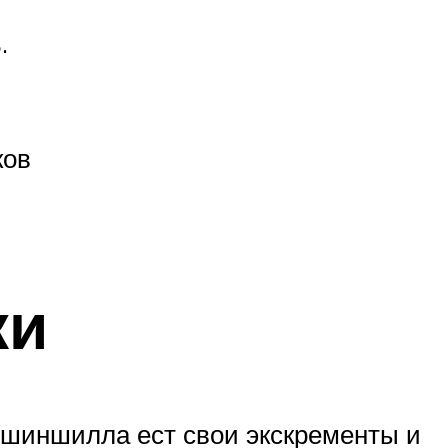
.
ков
ки
шиншилла ест свои экскременты и