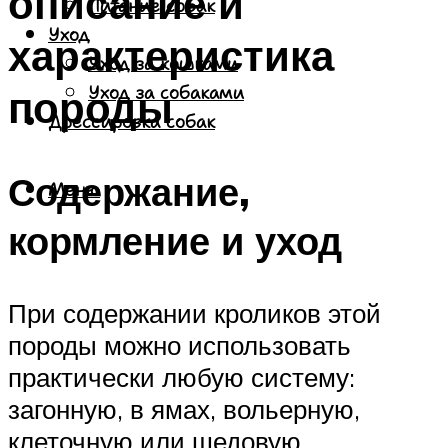
описание и
Питание собак
Уход
характеристика
Уход за кошками
породы
Уход за собаками
Дрессировка собак
Содержание,
Меню
кормление и уход
При содержании кроликов этой
породы можно использовать
практически любую систему:
загонную, в ямах, вольерную,
клеточную или шедовую.