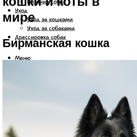
кошки и коты в
Питание собак
Уход
мире
Уход за кошками
Уход за собаками
Дрессировка собак
Бирманская кошка
Меню