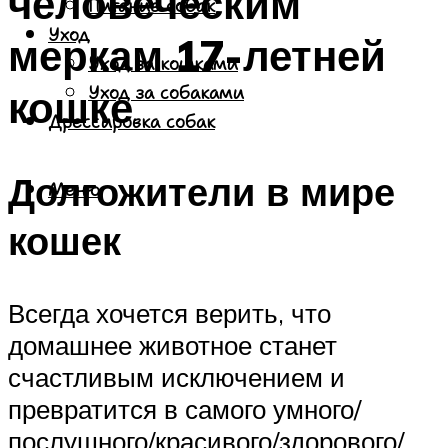
человеческим
Питание собак
Уход
меркам 17-летней
Уход за кошками
кошке
Уход за собаками
Дрессировка собак
Долгожители в мире
Меню
кошек
Всегда хочется верить, что
домашнее животное станет
счастливым исключением и
превратится в самого умного/
послушного/красивого/здорового/