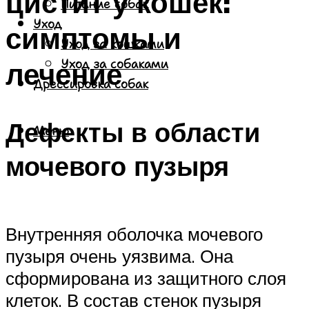
цистит у кошек:
Питание собак
Уход
симптомы и
Уход за кошками
лечение
Уход за собаками
Дрессировка собак
Дефекты в области
Меню
мочевого пузыря
Внутренняя оболочка мочевого
пузыря очень уязвима. Она
сформирована из защитного слоя
клеток. В состав стенок пузыря