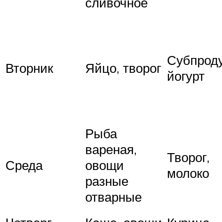
сливочное
Субпроду
Вторник
Яйцо, творог
йогурт
Рыба
вареная,
Творог,
Среда
овощи
молоко
разные
отварные