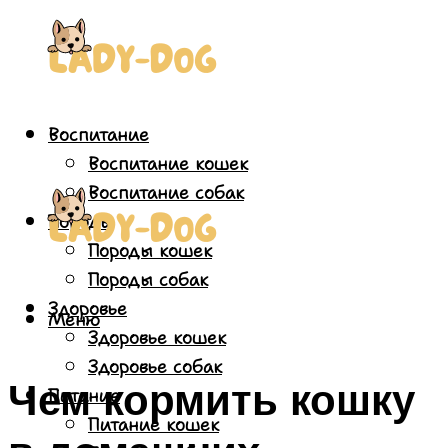
Воспитание
Воспитание кошек
Воспитание собак
Породы
Породы кошек
Породы собак
Здоровье
Меню
Здоровье кошек
Здоровье собак
Чем кормить кошку
Питание
Питание кошек