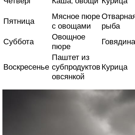
Четверг
Каша, овощи
Курица
Мясное пюре
Отварна
Пятница
с овощами
рыба
Овощное
Суббота
Говядин
пюре
Паштет из
Воскресенье
субпродуктов
Курица
овсянкой