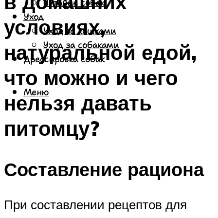
в домашних
Питание собак
Уход
условиях,
Уход за кошками
натуральной едой,
Уход за собаками
Дрессировка собак
что можно и чего
Меню
нельзя давать
питомцу?
Составление рациона
При составлении рецептов для